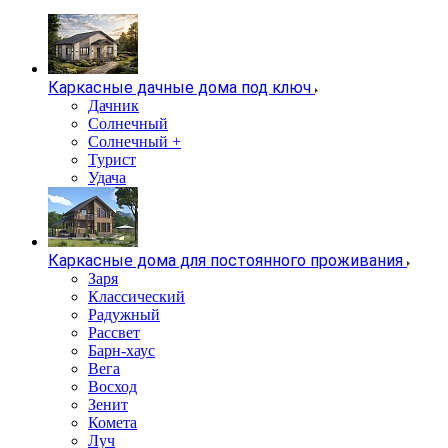
Каркасные дачные дома под ключ
Дачник
Солнечный
Солнечный +
Турист
Удача
Каркасные дома для постоянного проживания
Заря
Классический
Радужный
Рассвет
Барн-хаус
Вега
Восход
Зенит
Комета
Луч