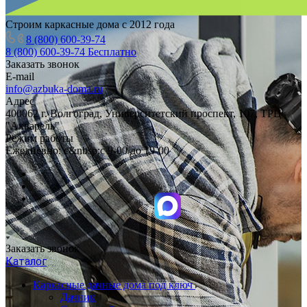
Строим каркасные дома с 2012 года
8 (800) 600-39-74
8 (800) 600-39-74
Бесплатно
Заказать звонок
E-mail
info@azbuka-doma.ru
Адрес
400062 г. Волгоград, Университетский проспект, 107, ТРЦ
"Акварель"
Режим работы
Ежедневно: с&nbsp;с 9-00 до 19-00
Заказать звонок
Каталог
Каркасные дачные дома под ключ
Дачник