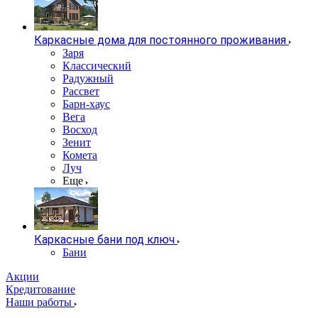
Каркасные дома для постоянного проживания
Заря
Классический
Радужный
Рассвет
Барн-хаус
Вега
Восход
Зенит
Комета
Луч
Еще
Каркасные бани под ключ
Бани
Акции
Кредитование
Наши работы