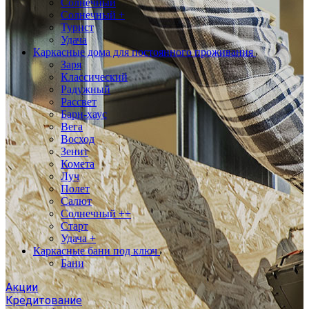
Солнечный
Солнечный +
Турист
Удача
Каркасные дома для постоянного проживания
Заря
Классический
Радужный
Рассвет
Барн-хаус
Вега
Восход
Зенит
Комета
Луч
Полет
Салют
Солнечный ++
Старт
Удача +
Каркасные бани под ключ
Бани
Акции
Кредитование