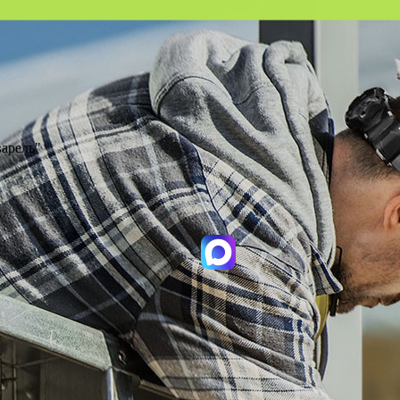
варель"