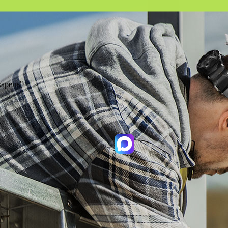
варель"