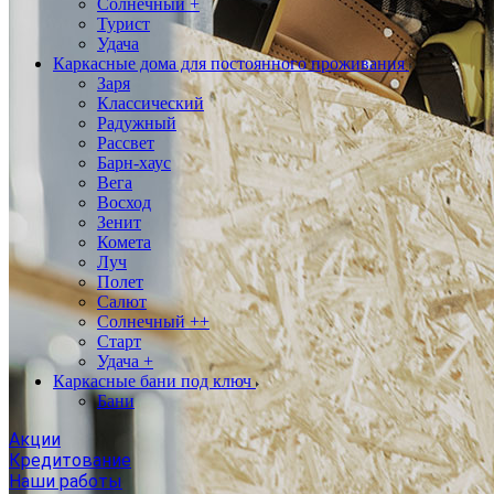
Солнечный +
Турист
Удача
Каркасные дома для постоянного проживания
Заря
Классический
Радужный
Рассвет
Барн-хаус
Вега
Восход
Зенит
Комета
Луч
Полет
Салют
Солнечный ++
Старт
Удача +
Каркасные бани под ключ
Бани
Акции
Кредитование
Наши работы