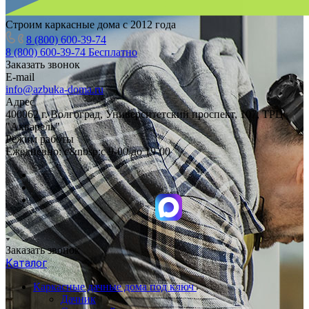
Строим каркасные дома с 2012 года
8 (800) 600-39-74
8 (800) 600-39-74
Бесплатно
Заказать звонок
E-mail
info@azbuka-doma.ru
Адрес
400062 г. Волгоград, Университетский проспект, 107, ТРЦ
"Акварель"
Режим работы
Ежедневно: с&nbsp;с 9-00 до 19-00
Заказать звонок
Каталог
Каркасные дачные дома под ключ
Дачник