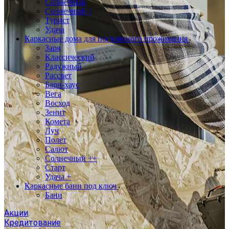
Солнечный
Солнечный +
Турист
Удача
Каркасные дома для постоянного проживания
Заря
Классический
Радужный
Рассвет
Барн-хаус
Вега
Восход
Зенит
Комета
Луч
Полет
Салют
Солнечный ++
Старт
Удача +
Каркасные бани под ключ
Бани
Акции
Кредитование