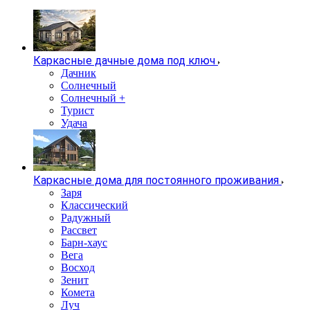
Каркасные дачные дома под ключ
Дачник
Солнечный
Солнечный +
Турист
Удача
Каркасные дома для постоянного проживания
Заря
Классический
Радужный
Рассвет
Барн-хаус
Вега
Восход
Зенит
Комета
Луч