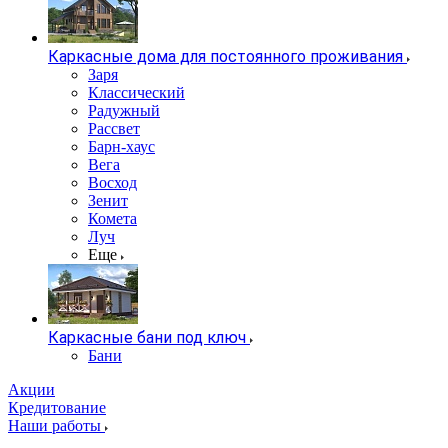
Каркасные дома для постоянного проживания
Заря
Классический
Радужный
Рассвет
Барн-хаус
Вега
Восход
Зенит
Комета
Луч
Еще
Каркасные бани под ключ
Бани
Акции
Кредитование
Наши работы