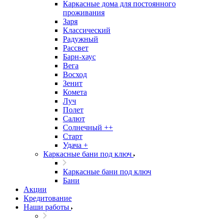
Каркасные дома для постоянного
проживания
Заря
Классический
Радужный
Рассвет
Барн-хаус
Вега
Восход
Зенит
Комета
Луч
Полет
Салют
Солнечный ++
Старт
Удача +
Каркасные бани под ключ
Каркасные бани под ключ
Бани
Акции
Кредитование
Наши работы