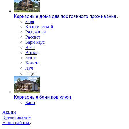
Каркасные дома для постоянного проживания
Заря
Классический
Радужный
Рассвет
Барн-хаус
Вега
Восход
Зенит
Комета
Луч
Еще
Каркасные бани под ключ
Бани
Акции
Кредитование
Наши работы