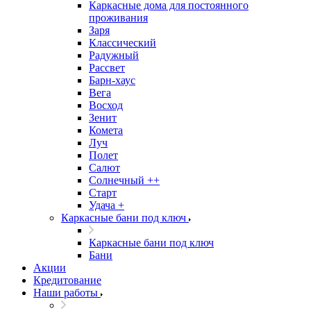
Каркасные дома для постоянного
проживания
Заря
Классический
Радужный
Рассвет
Барн-хаус
Вега
Восход
Зенит
Комета
Луч
Полет
Салют
Солнечный ++
Старт
Удача +
Каркасные бани под ключ
Каркасные бани под ключ
Бани
Акции
Кредитование
Наши работы