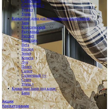
Солнечный
Солнечный +
Турист
Удача
Каркасные дома для постоянного проживания
Заря
Классический
Радужный
Рассвет
Барн-хаус
Вега
Восход
Зенит
Комета
Луч
Полет
Салют
Солнечный ++
Старт
Удача +
Каркасные бани под ключ
Бани
Акции
Кредитование