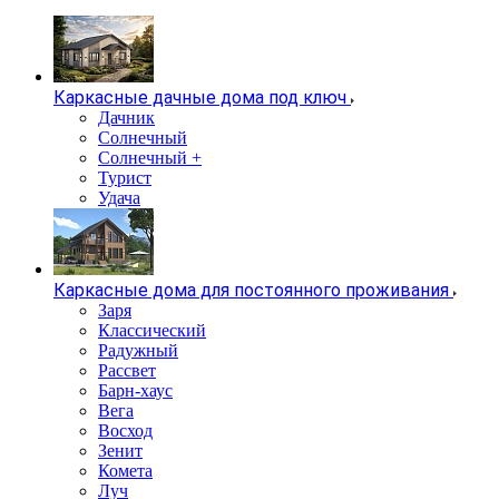
Каркасные дачные дома под ключ
Дачник
Солнечный
Солнечный +
Турист
Удача
Каркасные дома для постоянного проживания
Заря
Классический
Радужный
Рассвет
Барн-хаус
Вега
Восход
Зенит
Комета
Луч