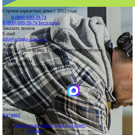
Строим каркасные дома с 2012 года
8 (800) 600-39-74
8 (800) 600-39-74
Бесплатно
Заказать звонок
E-mail
info@azbuka-doma.ru
Адрес
400062 г. Волгоград, Университетский проспект, 107, ТРЦ
"Акварель"
Режим работы
Ежедневно: с&nbsp;с 9-00 до 19-00
Заказать звонок
Каталог
Каркасные дачные дома под ключ
Дачник