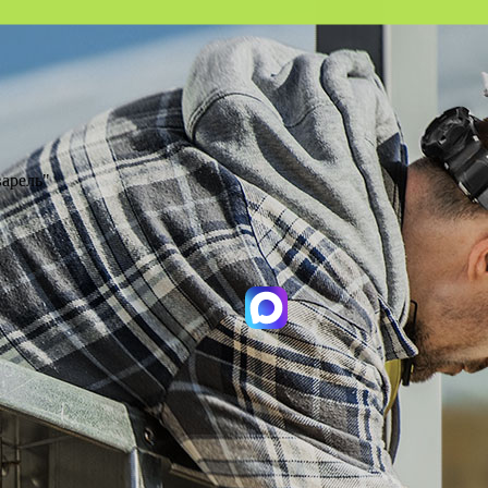
варель"