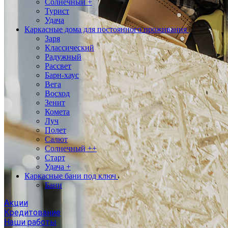
Солнечный +
Турист
Удача
Каркасные дома для постоянного проживания
Заря
Классический
Радужный
Рассвет
Барн-хаус
Вега
Восход
Зенит
Комета
Луч
Полет
Салют
Солнечный ++
Старт
Удача +
Каркасные бани под ключ
Бани
Акции
Кредитование
Наши работы