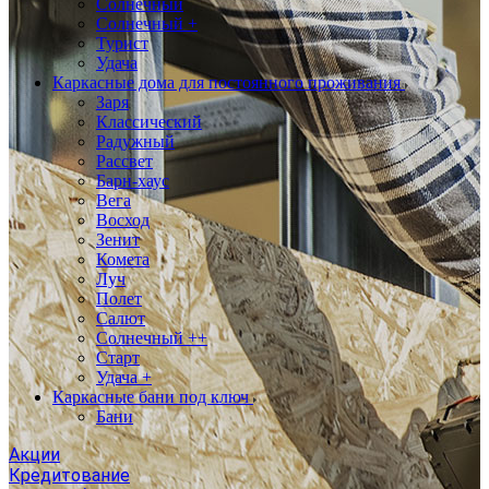
Солнечный
Солнечный +
Турист
Удача
Каркасные дома для постоянного проживания
Заря
Классический
Радужный
Рассвет
Барн-хаус
Вега
Восход
Зенит
Комета
Луч
Полет
Салют
Солнечный ++
Старт
Удача +
Каркасные бани под ключ
Бани
Акции
Кредитование