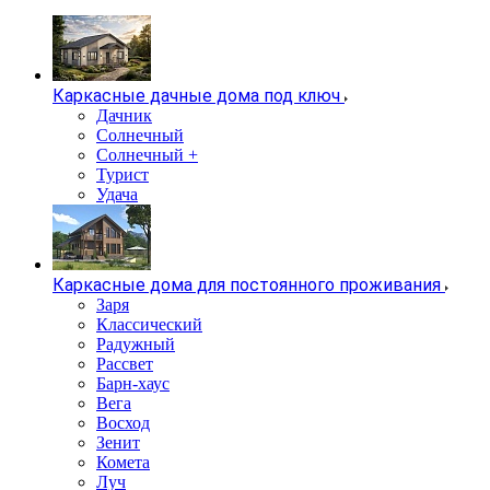
Каркасные дачные дома под ключ
Дачник
Солнечный
Солнечный +
Турист
Удача
Каркасные дома для постоянного проживания
Заря
Классический
Радужный
Рассвет
Барн-хаус
Вега
Восход
Зенит
Комета
Луч