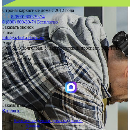
Строим каркасные дома с 2012 года
8 (800) 600-39-74
8 (800) 600-39-74
Бесплатно
Заказать звонок
E-mail
info@azbuka-doma.ru
Адрес
400062 г. Волгоград, Университетский проспект, 107, ТРЦ
"Акварель"
Режим работы
Ежедневно: с&nbsp;с 9-00 до 19-00
Заказать звонок
Каталог
Каркасные дачные дома под ключ
Дачник