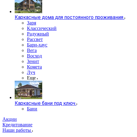
Каркасные дома для постоянного проживания
Заря
Классический
Радужный
Рассвет
Барн-хаус
Вега
Восход
Зенит
Комета
Луч
Еще
Каркасные бани под ключ
Бани
Акции
Кредитование
Наши работы