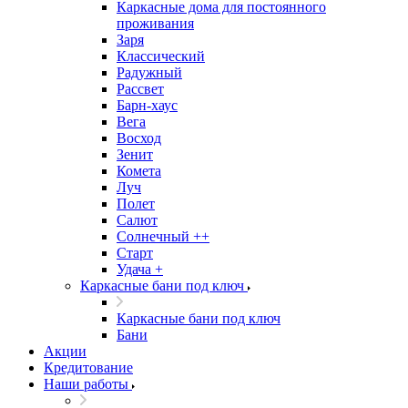
Каркасные дома для постоянного
проживания
Заря
Классический
Радужный
Рассвет
Барн-хаус
Вега
Восход
Зенит
Комета
Луч
Полет
Салют
Солнечный ++
Старт
Удача +
Каркасные бани под ключ
Каркасные бани под ключ
Бани
Акции
Кредитование
Наши работы