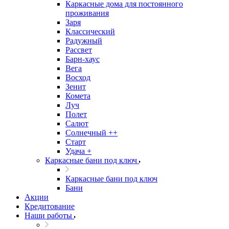
Каркасные дома для постоянного
проживания
Заря
Классический
Радужный
Рассвет
Барн-хаус
Вега
Восход
Зенит
Комета
Луч
Полет
Салют
Солнечный ++
Старт
Удача +
Каркасные бани под ключ
Каркасные бани под ключ
Бани
Акции
Кредитование
Наши работы