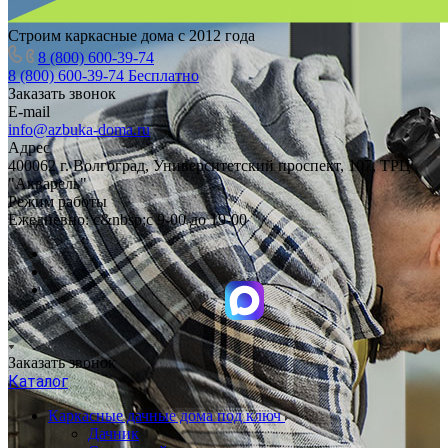
Строим каркасные дома с 2012 года
8 (800) 600-39-74
8 (800) 600-39-74
Бесплатно
Заказать звонок
E-mail
info@azbuka-doma.ru
Адрес
400062 г. Волгоград, Университетский проспект, 107, ТРЦ
"Акварель"
Режим работы
Ежедневно: с&nbsp;с 9-00 до 19-00
Заказать звонок
Каталог
Каркасные дачные дома под ключ
Дачник