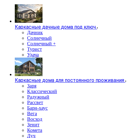
Каркасные дачные дома под ключ
Дачник
Солнечный
Солнечный +
Турист
Удача
Каркасные дома для постоянного проживания
Заря
Классический
Радужный
Рассвет
Барн-хаус
Вега
Восход
Зенит
Комета
Луч