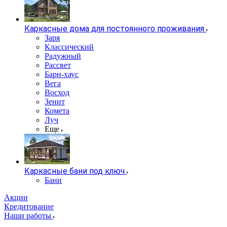
Каркасные дома для постоянного проживания
Заря
Классический
Радужный
Рассвет
Барн-хаус
Вега
Восход
Зенит
Комета
Луч
Еще
Каркасные бани под ключ
Бани
Акции
Кредитование
Наши работы