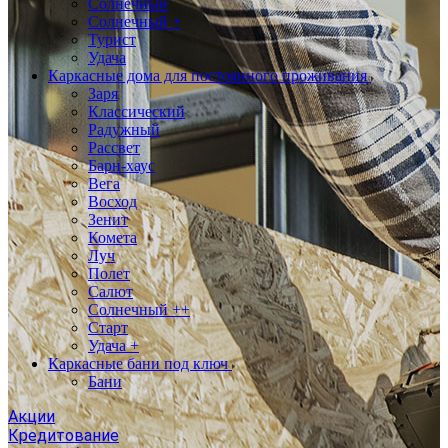
Солнечный
Солнечный +
Турист
Удача
Каркасные дома для постоянного проживания
Заря
Классический
Радужный
Рассвет
Барн-хаус
Вега
Восход
Зенит
Комета
Луч
Полет
Салют
Солнечный ++
Старт
Удача +
Каркасные бани под ключ
Бани
Акции
Кредитование