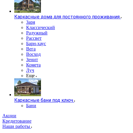
Каркасные дома для постоянного проживания
Заря
Классический
Радужный
Рассвет
Барн-хаус
Вега
Восход
Зенит
Комета
Луч
Еще
Каркасные бани под ключ
Бани
Акции
Кредитование
Наши работы