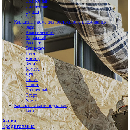
Солнечный
Солнечный +
Турист
Удача
Каркасные дома для постоянного проживания
Заря
Классический
Радужный
Рассвет
Барн-хаус
Вега
Восход
Зенит
Комета
Луч
Полет
Салют
Солнечный ++
Старт
Удача +
Каркасные бани под ключ
Бани
Акции
Кредитование