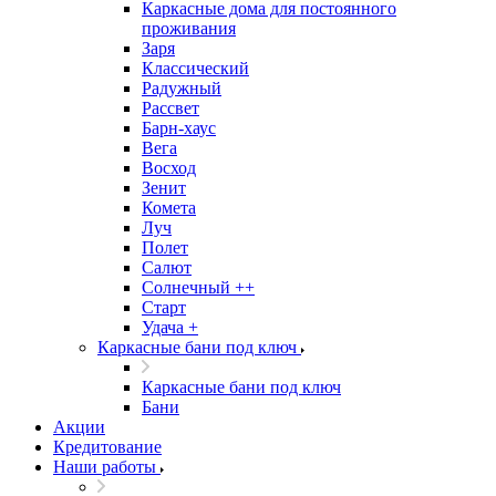
Каркасные дома для постоянного
проживания
Заря
Классический
Радужный
Рассвет
Барн-хаус
Вега
Восход
Зенит
Комета
Луч
Полет
Салют
Солнечный ++
Старт
Удача +
Каркасные бани под ключ
Каркасные бани под ключ
Бани
Акции
Кредитование
Наши работы