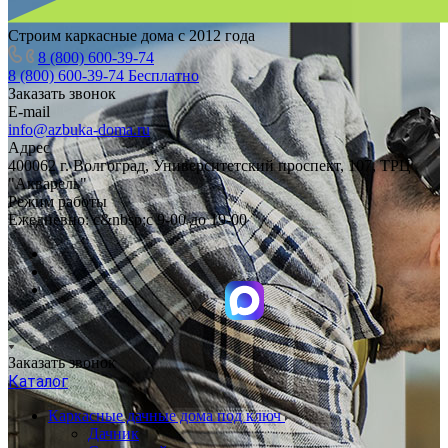
Строим каркасные дома с 2012 года
8 (800) 600-39-74
8 (800) 600-39-74
Бесплатно
Заказать звонок
E-mail
info@azbuka-doma.ru
Адрес
400062 г. Волгоград, Университетский проспект, 107, ТРЦ
"Акварель"
Режим работы
Ежедневно: с&nbsp;с 9-00 до 19-00
Заказать звонок
Каталог
Каркасные дачные дома под ключ
Дачник