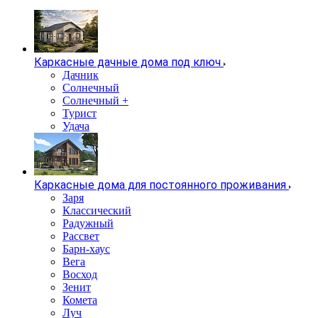
Каркасные дачные дома под ключ
Дачник
Солнечный
Солнечный +
Турист
Удача
Каркасные дома для постоянного проживания
Заря
Классический
Радужный
Рассвет
Барн-хаус
Вега
Восход
Зенит
Комета
Луч