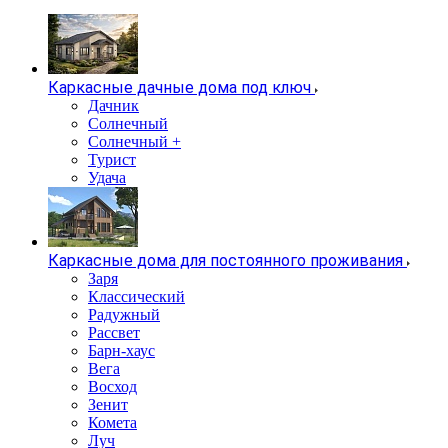
Каркасные дачные дома под ключ
Дачник
Солнечный
Солнечный +
Турист
Удача
Каркасные дома для постоянного проживания
Заря
Классический
Радужный
Рассвет
Барн-хаус
Вега
Восход
Зенит
Комета
Луч