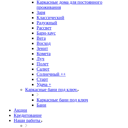
Каркасные дома для постоянного
проживания
Заря
Классический
Радужный
Рассвет
Барн-хаус
Вега
Восход
Зенит
Комета
Луч
Полет
Салют
Солнечный ++
Старт
Удача +
Каркасные бани под ключ
Каркасные бани под ключ
Бани
Акции
Кредитование
Наши работы