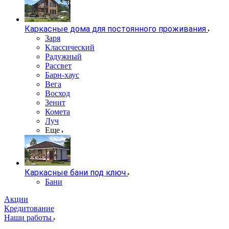
Каркасные дома для постоянного проживания
Заря
Классический
Радужный
Рассвет
Барн-хаус
Вега
Восход
Зенит
Комета
Луч
Еще
Каркасные бани под ключ
Бани
Акции
Кредитование
Наши работы