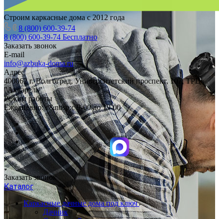
Строим каркасные дома с 2012 года
8 (800) 600-39-74
8 (800) 600-39-74
Бесплатно
Заказать звонок
E-mail
info@azbuka-doma.ru
Адрес
400062 г. Волгоград, Университетский проспект, 107, ТРЦ
"Акварель"
Режим работы
Ежедневно: с&nbsp;с 9-00 до 19-00
Заказать звонок
Каталог
Каркасные дачные дома под ключ
Дачник