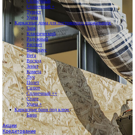
Солнечный
Солнечный +
Турист
Удача
Каркасные дома для постоянного проживания
Заря
Классический
Радужный
Рассвет
Барн-хаус
Вега
Восход
Зенит
Комета
Луч
Полет
Салют
Солнечный ++
Старт
Удача +
Каркасные бани под ключ
Бани
Акции
Кредитование