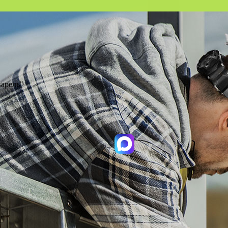
варель"