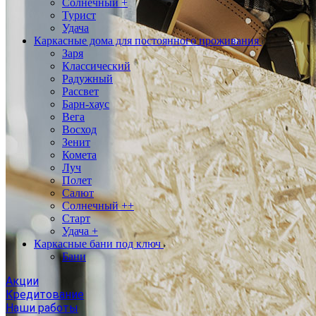
Солнечный +
Турист
Удача
Каркасные дома для постоянного проживания
Заря
Классический
Радужный
Рассвет
Барн-хаус
Вега
Восход
Зенит
Комета
Луч
Полет
Салют
Солнечный ++
Старт
Удача +
Каркасные бани под ключ
Бани
Акции
Кредитование
Наши работы