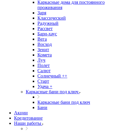
Каркасные дома для постоянного
проживания
Заря
Классический
Радужный
Рассвет
Барн-хаус
Вега
Восход
Зенит
Комета
Луч
Полет
Салют
Солнечный ++
Старт
Удача +
Каркасные бани под ключ
Каркасные бани под ключ
Бани
Акции
Кредитование
Наши работы