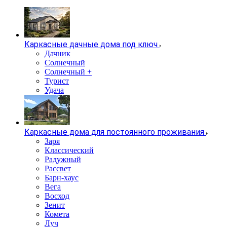
Каркасные дачные дома под ключ
Дачник
Солнечный
Солнечный +
Турист
Удача
Каркасные дома для постоянного проживания
Заря
Классический
Радужный
Рассвет
Барн-хаус
Вега
Восход
Зенит
Комета
Луч