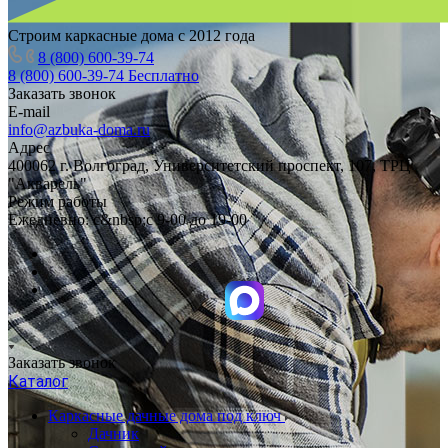
Строим каркасные дома с 2012 года
8 (800) 600-39-74
8 (800) 600-39-74
Бесплатно
Заказать звонок
E-mail
info@azbuka-doma.ru
Адрес
400062 г. Волгоград, Университетский проспект, 107, ТРЦ
"Акварель"
Режим работы
Ежедневно: с&nbsp;с 9-00 до 19-00
Заказать звонок
Каталог
Каркасные дачные дома под ключ
Дачник