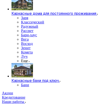
Каркасные дома для постоянного проживания
Заря
Классический
Радужный
Рассвет
Барн-хаус
Вега
Восход
Зенит
Комета
Луч
Еще
Каркасные бани под ключ
Бани
Акции
Кредитование
Наши работы