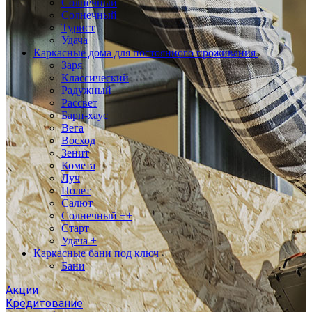
Солнечный
Солнечный +
Турист
Удача
Каркасные дома для постоянного проживания
Заря
Классический
Радужный
Рассвет
Барн-хаус
Вега
Восход
Зенит
Комета
Луч
Полет
Салют
Солнечный ++
Старт
Удача +
Каркасные бани под ключ
Бани
Акции
Кредитование