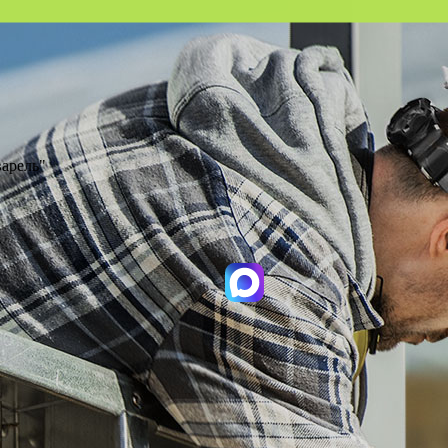
варель"