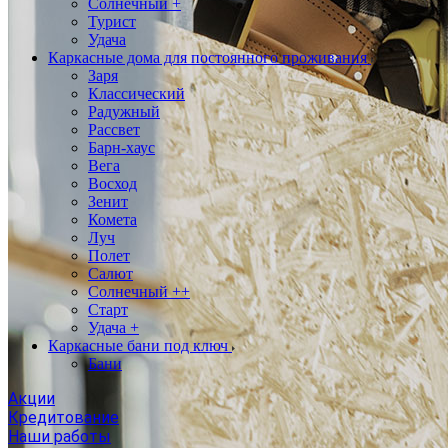
Солнечный +
Турист
Удача
Каркасные дома для постоянного проживания
Заря
Классический
Радужный
Рассвет
Барн-хаус
Вега
Восход
Зенит
Комета
Луч
Полет
Салют
Солнечный ++
Старт
Удача +
Каркасные бани под ключ
Бани
Акции
Кредитование
Наши работы