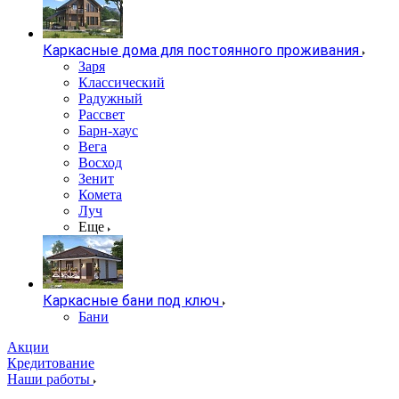
Каркасные дома для постоянного проживания
Заря
Классический
Радужный
Рассвет
Барн-хаус
Вега
Восход
Зенит
Комета
Луч
Еще
Каркасные бани под ключ
Бани
Акции
Кредитование
Наши работы