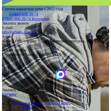
Строим каркасные дома с 2012 года
8 (800) 600-39-74
8 (800) 600-39-74
Бесплатно
Заказать звонок
E-mail
info@azbuka-doma.ru
Адрес
400062 г. Волгоград, Университетский проспект, 107, ТРЦ
"Акварель"
Режим работы
Ежедневно: с&nbsp;с 9-00 до 19-00
Заказать звонок
Каталог
Каркасные дачные дома под ключ
Дачник