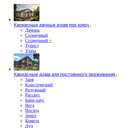
Каркасные дачные дома под ключ
Дачник
Солнечный
Солнечный +
Турист
Удача
Каркасные дома для постоянного проживания
Заря
Классический
Радужный
Рассвет
Барн-хаус
Вега
Восход
Зенит
Комета
Луч