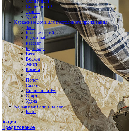
Солнечный
Солнечный +
Турист
Удача
Каркасные дома для постоянного проживания
Заря
Классический
Радужный
Рассвет
Барн-хаус
Вега
Восход
Зенит
Комета
Луч
Полет
Салют
Солнечный ++
Старт
Удача +
Каркасные бани под ключ
Бани
Акции
Кредитование