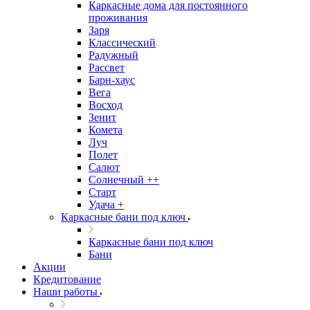
Каркасные дома для постоянного
проживания
Заря
Классический
Радужный
Рассвет
Барн-хаус
Вега
Восход
Зенит
Комета
Луч
Полет
Салют
Солнечный ++
Старт
Удача +
Каркасные бани под ключ
Каркасные бани под ключ
Бани
Акции
Кредитование
Наши работы