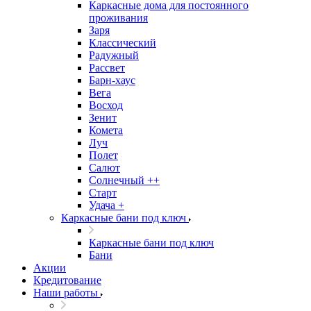
Каркасные дома для постоянного
проживания
Заря
Классический
Радужный
Рассвет
Барн-хаус
Вега
Восход
Зенит
Комета
Луч
Полет
Салют
Солнечный ++
Старт
Удача +
Каркасные бани под ключ
Каркасные бани под ключ
Бани
Акции
Кредитование
Наши работы