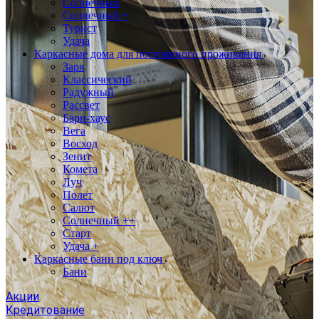
Солнечный
Солнечный +
Турист
Удача
Каркасные дома для постоянного проживания
Заря
Классический
Радужный
Рассвет
Барн-хаус
Вега
Восход
Зенит
Комета
Луч
Полет
Салют
Солнечный ++
Старт
Удача +
Каркасные бани под ключ
Бани
Акции
Кредитование