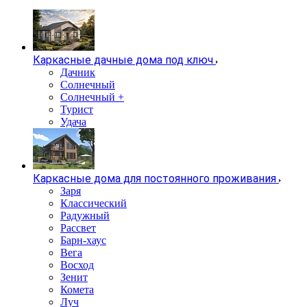
Каркасные дачные дома под ключ
Дачник
Солнечный
Солнечный +
Турист
Удача
Каркасные дома для постоянного проживания
Заря
Классический
Радужный
Рассвет
Барн-хаус
Вега
Восход
Зенит
Комета
Луч