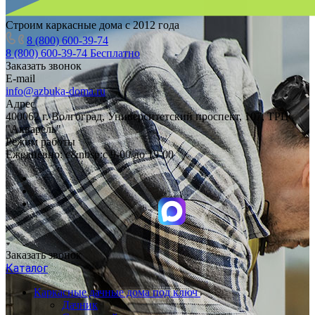
Строим каркасные дома с 2012 года
8 (800) 600-39-74
8 (800) 600-39-74
Бесплатно
Заказать звонок
E-mail
info@azbuka-doma.ru
Адрес
400062 г. Волгоград, Университетский проспект, 107, ТРЦ
"Акварель"
Режим работы
Ежедневно: с&nbsp;с 9-00 до 19-00
Заказать звонок
Каталог
Каркасные дачные дома под ключ
Дачник