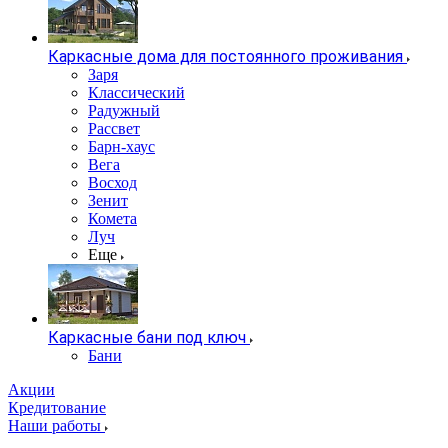
Каркасные дома для постоянного проживания
Заря
Классический
Радужный
Рассвет
Барн-хаус
Вега
Восход
Зенит
Комета
Луч
Еще
Каркасные бани под ключ
Бани
Акции
Кредитование
Наши работы