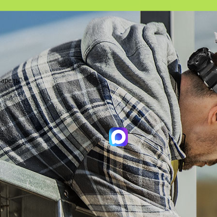
варель"