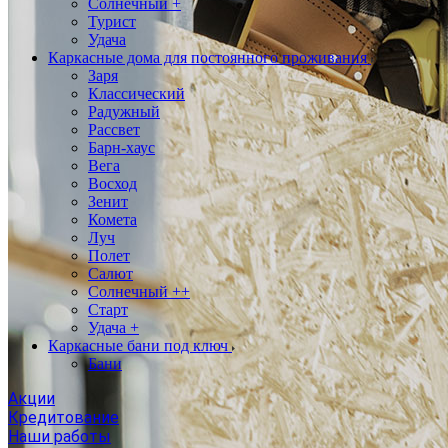
Солнечный +
Турист
Удача
Каркасные дома для постоянного проживания
Заря
Классический
Радужный
Рассвет
Барн-хаус
Вега
Восход
Зенит
Комета
Луч
Полет
Салют
Солнечный ++
Старт
Удача +
Каркасные бани под ключ
Бани
Акции
Кредитование
Наши работы