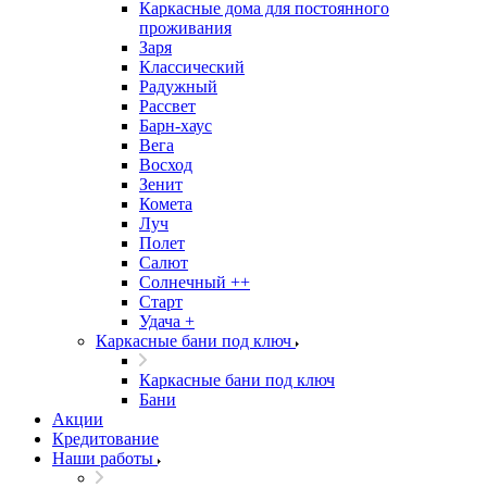
Каркасные дома для постоянного
проживания
Заря
Классический
Радужный
Рассвет
Барн-хаус
Вега
Восход
Зенит
Комета
Луч
Полет
Салют
Солнечный ++
Старт
Удача +
Каркасные бани под ключ
Каркасные бани под ключ
Бани
Акции
Кредитование
Наши работы