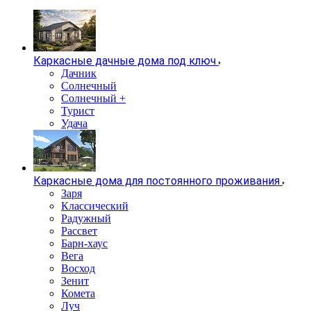
Каркасные дачные дома под ключ
Дачник
Солнечный
Солнечный +
Турист
Удача
Каркасные дома для постоянного проживания
Заря
Классический
Радужный
Рассвет
Барн-хаус
Вега
Восход
Зенит
Комета
Луч