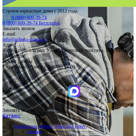
Строим каркасные дома с 2012 года
8 (800) 600-39-74
8 (800) 600-39-74
Бесплатно
Заказать звонок
E-mail
info@azbuka-doma.ru
Адрес
400062 г. Волгоград, Университетский проспект, 107, ТРЦ
"Акварель"
Режим работы
Ежедневно: с&nbsp;с 9-00 до 19-00
Заказать звонок
Каталог
Каркасные дачные дома под ключ
Дачник