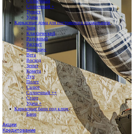
Солнечный
Солнечный +
Турист
Удача
Каркасные дома для постоянного проживания
Заря
Классический
Радужный
Рассвет
Барн-хаус
Вега
Восход
Зенит
Комета
Луч
Полет
Салют
Солнечный ++
Старт
Удача +
Каркасные бани под ключ
Бани
Акции
Кредитование