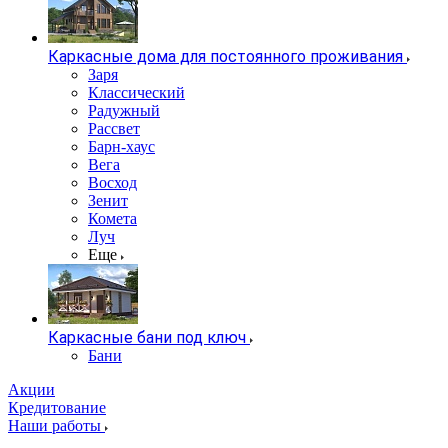
Каркасные дома для постоянного проживания
Заря
Классический
Радужный
Рассвет
Барн-хаус
Вега
Восход
Зенит
Комета
Луч
Еще
Каркасные бани под ключ
Бани
Акции
Кредитование
Наши работы