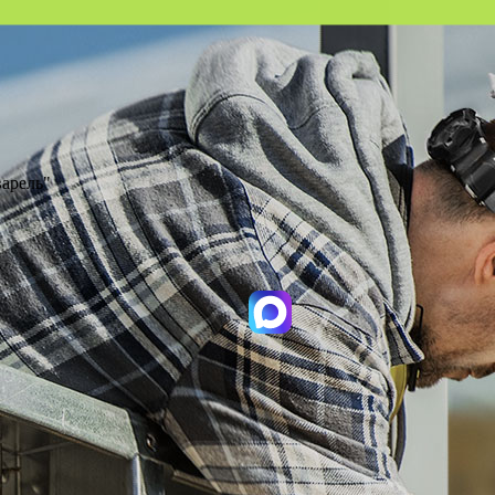
варель"