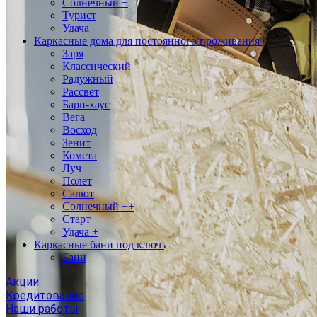
Солнечный +
Турист
Удача
Каркасные дома для постоянного проживания
Заря
Классический
Радужный
Рассвет
Барн-хаус
Вега
Восход
Зенит
Комета
Луч
Полет
Салют
Солнечный ++
Старт
Удача +
Каркасные бани под ключ
Бани
Акции
Кредитование
Наши работы